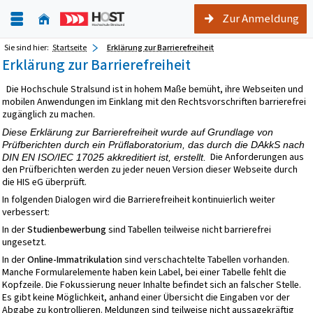
Zur Anmeldung
Sie sind hier:
Startseite
Erklärung zur Barrierefreiheit
Erklärung zur Barrierefreiheit
Die Hochschule Stralsund ist in hohem Maße bemüht, ihre Webseiten und
mobilen Anwendungen im Einklang mit den Rechtsvorschriften barrierefrei
zugänglich zu machen.
Diese Erklärung zur Barrierefreiheit wurde auf Grundlage von
Prüfberichten durch ein Prüflaboratorium, das durch die DAkkS nach
Die Anforderungen aus
DIN EN ISO/IEC 17025 akkreditiert ist, erstellt.
den Prüfberichten werden zu jeder neuen Version dieser Webseite durch
die HIS eG überprüft.
In folgenden Dialogen wird die Barrierefreiheit kontinuierlich weiter
verbessert:
In der
Studienbewerbung
sind Tabellen teilweise nicht barrierefrei
ungesetzt.
In der
Online-Immatrikulation
sind verschachtelte Tabellen vorhanden.
Manche Formularelemente haben kein Label, bei einer Tabelle fehlt die
Kopfzeile. Die Fokussierung neuer Inhalte befindet sich an falscher Stelle.
Es gibt keine Möglichkeit, anhand einer Übersicht die Eingaben vor der
Abgabe zu kontrollieren. Meldungen sind teilweise nicht aussagekräftig