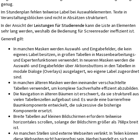
genug.
Im Stundenplan fehlen teilweise Label bei Auswahlelementen. Texte in
Veranstaltungsblöcken sind nicht in Absätzen strukturiert.
In der Ansicht der
Leistungen für Studierende
kann die Liste an Elementen
sehr lang werden, weshalb die Bedienung für Screenreader ineffizient ist.
Generell gilt:
In manchen Masken werden Auswahl- und Eingabefelder, die kein
eigenes Label besitzen, in großen Tabellen in Massenbearbeitungs-
und Expertenfunktionen verwendet. In neueren Masken werden die
Auswahl- und Eingabefelder über Aktionsbuttons in den Tabellen in
modale Dialoge (Overlays) ausgelagert, wo eigene Label zugeordnet
sind.
In manchen älteren Masken werden ineinander verschachtelte
Tabellen verwendet, um komplexe Sachverhalte effizient abzubilden.
Die Navigation in älteren Bäumen ist erschwert, da sie strukturell aus
vielen Tabellenzellen aufgebaut sind. Es wurde eine barrierefreie
Baumkomponente entwickelt, die sukzessive die bisherige
Komponente ersetzt.
Breite Tabellen auf kleinen Bildschirmen erfordern teilweise
horizontales scrollen, solange der Bildschirm größer als 768px breit
ist.
An manchen Stellen sind externe Webseiten verlinkt. In Teilen können
diese Webseiten nicht barrierefrei sein. Hierbei handelt es sich um