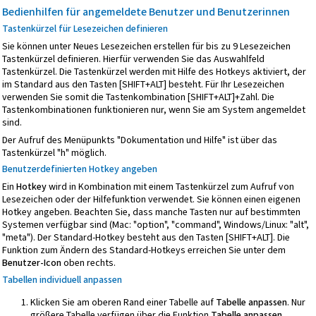
Bedienhilfen für angemeldete Benutzer und Benutzerinnen
Tastenkürzel für Lesezeichen definieren
Sie können unter Neues Lesezeichen erstellen für bis zu 9 Lesezeichen
Tastenkürzel definieren. Hierfür verwenden Sie das Auswahlfeld
Tastenkürzel. Die Tastenkürzel werden mit Hilfe des Hotkeys aktiviert, der
im Standard aus den Tasten [SHIFT+ALT] besteht. Für Ihr Lesezeichen
verwenden Sie somit die Tastenkombination [SHIFT+ALT]+Zahl. Die
Tastenkombinationen funktionieren nur, wenn Sie am System angemeldet
sind.
Der Aufruf des Menüpunkts "Dokumentation und Hilfe" ist über das
Tastenkürzel "h" möglich.
Benutzerdefinierten
Hotkey angeben
Ein
Hotkey
wird in Kombination mit einem Tastenkürzel zum Aufruf von
Lesezeichen oder der Hilfefunktion verwendet. Sie können einen eigenen
Hotkey angeben. Beachten Sie, dass manche Tasten nur auf bestimmten
Systemen verfügbar sind (Mac: "option", "command", Windows/Linux: "alt",
"meta"). Der Standard-Hotkey besteht aus den Tasten [SHIFT+ALT]. Die
Funktion zum Ändern des Standard-Hotkeys erreichen Sie unter dem
Benutzer-Icon
oben rechts.
Tabellen individuell anpassen
Klicken Sie am oberen Rand einer Tabelle auf
Tabelle anpassen
. Nur
größere Tabelle verfügen über die Funktion
Tabelle anpassen