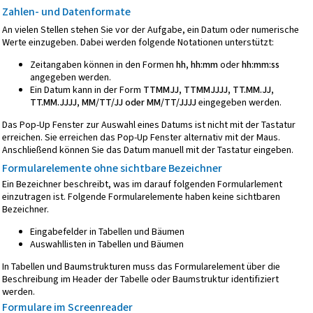
Zahlen- und Datenformate
An vielen Stellen stehen Sie vor der Aufgabe, ein Datum oder numerische
Werte einzugeben. Dabei werden folgende Notationen unterstützt:
Zeitangaben können in den Formen
hh, hh:mm
oder
hh:mm:ss
angegeben werden.
Ein Datum kann in der Form
TTMMJJ, TTMMJJJJ, TT.MM.JJ,
TT.MM.JJJJ, MM/TT/JJ oder MM/TT/JJJJ
eingegeben werden.
Das Pop-Up Fenster zur Auswahl eines Datums ist nicht mit der Tastatur
erreichen. Sie erreichen das Pop-Up Fenster alternativ mit der Maus.
Anschließend können Sie das Datum manuell mit der Tastatur eingeben.
Formularelemente ohne sichtbare Bezeichner
Ein Bezeichner beschreibt, was im darauf folgenden Formularlement
einzutragen ist. Folgende Formularelemente haben keine sichtbaren
Bezeichner.
Eingabefelder in Tabellen und Bäumen
Auswahllisten in Tabellen und Bäumen
In Tabellen und Baumstrukturen muss das Formularelement über die
Beschreibung im Header der Tabelle oder Baumstruktur identifiziert
werden.
Formulare im Screenreader