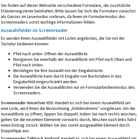
Sie finden auf dieser Webseite verschiedene Formulare, die zusätzliche
Erläuterungstexte beinhalten. Bitte lassen Sie Sich die Formulare zunächst
als Ganzes im Lesemodus vorlesen, da Ihnen im Formularmodus des
Screenreaders sonst wichtige Informationen fehlen.
Auswahlfelder im Screenreader
Es werden Ihnen Auswahlfelder mit Listen angeboten, die Sie mit der
Tastatur bedienen können:
Pfeil nach unten: Öffnen der Auswahlliste.
Navigieren Sie innerhalb der Auswahlliste mit Pfeil nach Oben und
Pfeil nach Unten.
Bestätigen Sie Ihre Auswahl mit der Eingabetaste.
Die Auswahlliste kann durch Eingabe von Buchstaben in das
Eingabefeld eingeschränkt werden.
Verwenden Sie die Auswahllisten nur im Formularbedienmodus des
Screenreaders.
Screenreader VoiceOver IOS:
Handelt es sich bei einem Auswahlfeld um
eine Liste, wird Ihnen die Bezeichnung „Einblendmenü“ vorgelesen. Um die
Auswahlliste zu öffnen, tippen Sie doppelt. Indem Sie nach rechts wischen,
gehen Sie die einzelnen Elemente vorwärts durch, Wischen nach links führt
einen Eintrag zurück. Wählen Sie das somit ausgewählte Element durch
Doppeltipp aus.
Screenreader Talkback Android:
Handelt es sich bei einem Auswahlfeld um